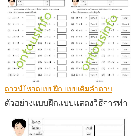
ดาวน์โหลดแบบฝึก แบบเติมคำตอบ
ตัวอย่างแบบฝึกแบบแสดงวิธีการทำ