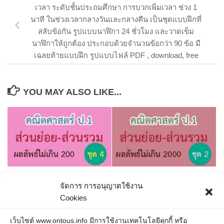
เวลา ระดับชั้นประถมศึกษา การบวกเพิ่มเวลา ช่วง 1
นาที ในช่วงเวลากลางวันและกลางคืน เป็นชุดแบบฝึกที่
สลับข้อกัน รูปแบบนาฬิกา 24 ชั่วโมง และวาดเข็ม
นาฬิกาให้ถูกต้อง ประกอบด้วยจำนวนข้อกว่า 90 ข้อ มี
เฉลยท้ายแบบฝึก รูปแบบไฟล์ PDF , download, free
YOU MAY ALSO LIKE...
แบบฝึก คณิตศาสตร์ ป.1
แบบฝึก คณิตศาสตร์ ป.1
จัดการ การอนุญาตใช้งาน
เรื่องส่วนย่อย-ส่วนรวม ที่มี
เรื่องส่วนย่อย-ส่วนรวม ที่มี
Cookies
ผลลัพธ์ไม่เกิน 200 ชุด 4
ผลลัพธ์ไม่เกิน 2000 ชุด 2
จำนวน 100 ไฟล์ดาวน์โหลด
จำนวน 100 ไฟล์ดาวน์โหลด
เว็บไซต์ www.ontous.info มีการใช้งานเทคโนโลยีคุกกี้ หรือ