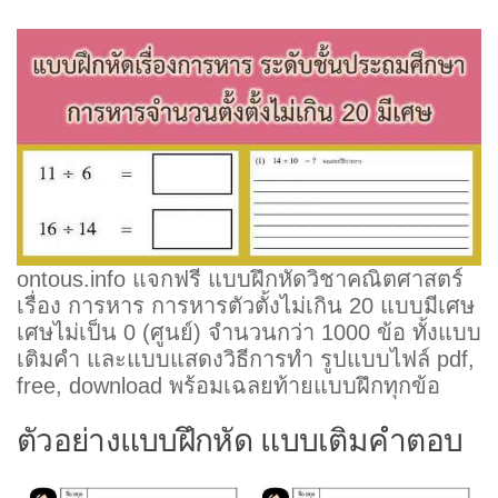
ontous.info แจกฟรี แบบฝึกหัดวิชาคณิตศาสตร์
เรื่อง การหาร การหารตัวตั้งไม่เกิน 20 แบบมีเศษ
เศษไม่เป็น 0 (ศูนย์) จำนวนกว่า 1000 ข้อ ทั้งแบบ
เติมคำ และแบบแสดงวิธีการทำ รูปแบบไฟล์ pdf,
free, download พร้อมเฉลยท้ายแบบฝึกทุกข้อ
ตัวอย่างแบบฝึกหัด แบบเติมคำตอบ