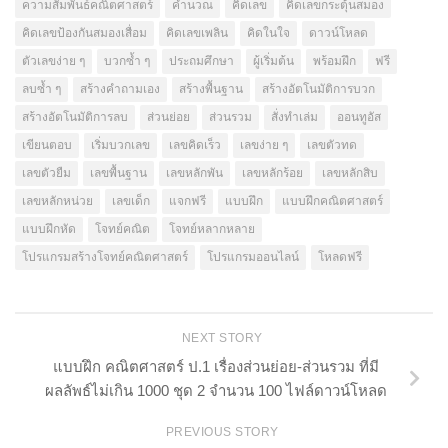
ความสัมพันธ์คณิตศาสตร์
คำนวณ
คิดเลข
คิดเลขกระตุ้นสมอง
คิดเลขป้องกันสมองเสื่อม
คิดเลขเพลิน
คิดในใจ
ดาวน์โหลด
ตัวเลขง่าย ๆ
บวกซ้ำ ๆ
ประถมศึกษา
ผู้เริ่มต้น
พร้อมฝึก
ฟรี
ลบซ้ำ ๆ
สร้างคำถามเอง
สร้างพื้นฐาน
สร้างอัตโนมัติการบวก
สร้างอัตโนมัติการลบ
ส่วนย่อย
ส่วนรวม
สั่งทำเล่ม
ออนทูอัส
เขียนตอบ
เริ่มบวกเลข
เลขคิดเร็ว
เลขง่าย ๆ
เลขตัวทด
เลขตัวยืม
เลขพื้นฐาน
เลขหลักพัน
เลขหลักร้อย
เลขหลักสิบ
เลขหลักหน่วย
เลขเด็ก
แจกฟรี
แบบฝึก
แบบฝึกคณิตศาสตร์
แบบฝึกหัด
โจทย์คณิต
โจทย์หลากหลาย
โปรแกรมสร้างโจทย์คณิตศาสตร์
โปรแกรมออนไลน์
โหลดฟรี
NEXT STORY
แบบฝึก คณิตศาสตร์ ป.1 เรื่องส่วนย่อย-ส่วนรวม ที่มี
ผลลัพธ์ไม่เกิน 1000 ชุด 2 จำนวน 100 ไฟล์ดาวน์โหลด
PREVIOUS STORY