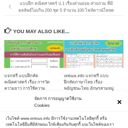
แบบฝึก คณิตศาสตร์ ป.1 เรื่องส่วนย่อย-ส่วนรวม ที่มี
ผลลัพธ์ไม่เกิน 200 ชุด 5 จำนวน 100 ไฟล์ดาวน์โหลด
YOU MAY ALSO LIKE...
แจกฟรี แบบฝึกหัด
ontous.info แจกฟรี แบบ
คณิตศาสตร์ เรื่อง การวัด
ฝึกหัดภาษาไทย เรื่อง
ความยาว การใช้ความ
พยัญชนะไทย อักษรสามหมู่
สัมพันธ์ระหว่างเมตรกับ
การจำแนกกลุ่มอักษร
จัดการ การอนุญาตใช้งาน
เซนติเมตร รูปแบบไฟล์ PDF
พยัญชนะไทย จำนวนกว่า 50
Cookies
มีเฉลยท้ายแบบฝึก [pdf][free]
ชุด และชุดพิเศษแบบยาก
[download][ฟรี][ดาวน์โหลด]
จำนวน 1 ชุด รูปแบบไฟล์
เว็บไซต์ www.ontous.info มีการใช้งานเทคโนโลยีคุกกี้ หรือ
[เฉลย] เป็นการแปลงหน่วย
PDF ดาวน์โหลดได้ฟรี free
เทคโนโลยีอื่นที่มีลักษณะใกล้เคียงกันกับคุกกี้ บนเว็บไซต์ของเรา
เมตรเป็นหน่วยเซนติเมตร
download