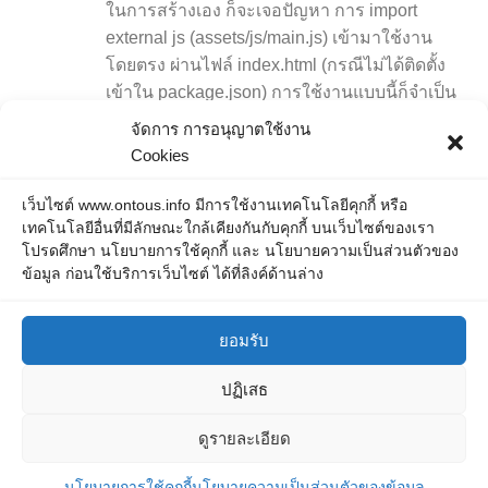
ในการสร้างเอง ก็จะเจอปัญหา การ import
external js (assets/js/main.js) เข้ามาใช้งาน
โดยตรง ผ่านไฟล์ index.html (กรณีไม่ได้ติดตั้ง
เข้าใน package.json) การใช้งานแบบนี้ก็จำเป็น
ต้องเอาไฟล์ที่จะใช้งานไป import ที่ไฟล์
จัดการ การอนุญาตใช้งาน
public/index.html ปัญหาที่เกิดตามมา คือ เวลา
Cookies
build project เพื่อเอาไปใช้งานนั้น ลำดับการ
โหลด external js ก็ไม่เป็นไปตามลำดับที่เรา
เว็บไซต์ www.ontous.info มีการใช้งานเทคโนโลยีคุกกี้ หรือ
เทคโนโลยีอื่นที่มีลักษณะใกล้เคียงกันกับคุกกี้ บนเว็บไซต์ของเรา
ต้องการ เนื่องจากก็จะมี...
โปรดศึกษา นโยบายการใช้คุกกี้ และ นโยบายความเป็นส่วนตัวของ
ข้อมูล ก่อนใช้บริการเว็บไซต์ ได้ที่ลิงค์ด้านล่าง
ยอมรับ
ปฏิเสธ
ONTOUS © 2026. All Rights Reserved.
ดูรายละเอียด
Powered by
- Designed with the
Hueman theme
นโยบายการใช้คุกกี้
นโยบายความเป็นส่วนตัวของข้อมูล