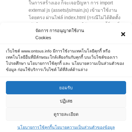
ในการสร้างเอง ก็จะเจอปัญหา การ import
external js (assets/js/main.js) เข้ามาใช้งาน
โดยตรง ผ่านไฟล์ index.html (กรณีไม่ได้ติดตั้ง
เข้าใน package.json) การใช้งานแบบนี้ก็จำเป็น
จัดการ การอนุญาตใช้งาน
ต้องเอาไฟล์ที่จะใช้งานไป import ที่ไฟล์
Cookies
public/index.html ปัญหาที่เกิดตามมา คือ เวลา
build project เพื่อเอาไปใช้งานนั้น ลำดับการ
เว็บไซต์ www.ontous.info มีการใช้งานเทคโนโลยีคุกกี้ หรือ
โหลด external js ก็ไม่เป็นไปตามลำดับที่เรา
เทคโนโลยีอื่นที่มีลักษณะใกล้เคียงกันกับคุกกี้ บนเว็บไซต์ของเรา
ต้องการ เนื่องจากก็จะมี...
โปรดศึกษา นโยบายการใช้คุกกี้ และ นโยบายความเป็นส่วนตัวของ
ข้อมูล ก่อนใช้บริการเว็บไซต์ ได้ที่ลิงค์ด้านล่าง
ยอมรับ
ปฏิเสธ
ONTOUS © 2026. All Rights Reserved.
ดูรายละเอียด
Powered by
- Designed with the
Hueman theme
นโยบายการใช้คุกกี้
นโยบายความเป็นส่วนตัวของข้อมูล