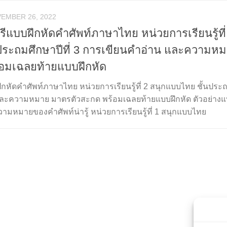
EMBER 26, 2022
รีแบบฝึกหัดคำศัพท์ภาษาไทย หน่วยการเรียนรู้ที่
ประถมศึกษาปีที่ 3 การเขียนคำอ่าน และความห
อมเฉลยท้ายแบบฝึกหัด
ึกหัดคำศัพท์ภาษาไทย หน่วยการเรียนรู้ที่ 2 สนุกแบบไทย ชั้นประ
น และความหมาย มาตรตัวสะกด พร้อมเฉลยท้ายแบบฝึกหัด ตัวอย่างแ
มหมายของคำศัพท์น่ารู้ หน่วยการเรียนรู้ที่ 1 สนุกแบบไทย