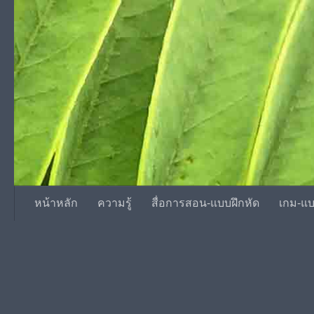
Skip to content
หน้าหลัก
ความรู้
สื่อการสอน-แบบฝึกหัด
เกม-แบ