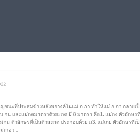
022
ยัญชนะที่ประสมข้างหลังพยางค์ในแม่ ก กา ทำให้แม่ ก กา กลายเ
บ กน และแม่กดมาตราตัวสะกด มี 8 มาตรา คือ1. แม่กง ตัวอักษรที่
กม ตัวอักษรที่เป็นตัวสะกด ประกอบด้วย ม3. แม่เกย ตัวอักษรที่เป็
่เกอว...