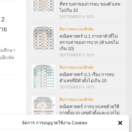
ที่ทราบค่าของการลบ ของตัวเลข
ไม่เกิน 10
SEPTEMBER 9, 2025
 2
มาย
สื่อการสอน-แบบฝึกหัด
คณิตศาสตร์ ป.1 การหาตัวที่ไม่
ทราบค่าของการบวก (ตัวเลขไม่
เกิน 10)
ถมศึกษา
SEPTEMBER 5, 2025
บฝึกหัด
สื่อการสอน-แบบฝึกหัด
คณิตศาสตร์ ป.1 เรื่อง การลบ
ตัวเลขที่มีตัวตั้งไม่เกิน 10
SEPTEMBER 4, 2025
สื่อการสอน-แบบฝึกหัด
คณิตศาสตร์ การบวกเลขด้วยวิธี
การตั้งบวก เลขตัวตั้งและบวกไม่
เกินร้อย
จัดการ การอนุญาตใช้งาน Cookies
AUGUST 26, 2025