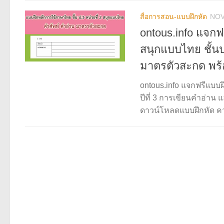
สื่อการสอน-แบบฝึกหัด
NOV
ontous.info แจกฟ
สนุกแบบไทย ชั้น
มาตรตัวสะกด พร้
ontous.info แจกฟรีแบบฝ
ปีที่ 3 การเขียนคำอ่า
ดาวน์โหลดแบบฝึกหัด ควา