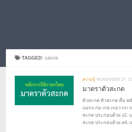
TAGGED:
แม่เกย
ความรู้
NOVEMBER 27, 2
มาตราตัวสะกด
ตัวสะกด ตัวสะกด คือ พ
แม่กง กม เกย เกอว กก ก
สะกด ประกอบด้วย ง2. แม่
สะกด ประกอบด้วย ย4. แม