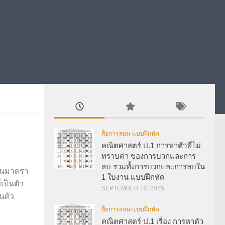
สื่อการสอน-แบบฝึกหัด
คณิตศาสตร์ ป.1 การหาตัวที่ไม่
ทราบค่า ของการบวกและการ
ลบ รวมทั้งการบวกและการลบใน
ป็นมาตรา
1 ใบงาน แบบฝึกหัด
เป็นตัว
SEPTEMBER 12, 2025
นตัว
สื่อการสอน-แบบฝึกหัด
คณิตศาสตร์ ป.1 เรื่อง การหาตัว