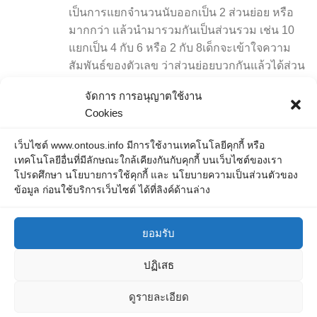
เป็นการแยกจำนวนนับออกเป็น 2 ส่วนย่อย หรือ
มากกว่า แล้วนำมารวมกันเป็นส่วนรวม เช่น 10
แยกเป็น 4 กับ 6 หรือ 2 กับ 8เด็กจะเข้าใจความ
สัมพันธ์ของตัวเลข ว่าส่วนย่อยบวกกันแล้วได้ส่วน
รวมเท่าเดิมช่วยส่งเสริมการคิดแบบยืดหยุ่น และ
จัดการ การอนุญาตใช้งาน
การแก้ปัญหาในคณิตศาสตร์เบื้องต้นสามารถใช้
Cookies
แผนภาพแบบวงกลม หรือบล็อกตัวเลขช่วยในการ
เรียนรู้ได้เหมาะสำหรับฝึกฝนการบวกและการ
เว็บไซต์ www.ontous.info มีการใช้งานเทคโนโลยีคุกกี้ หรือ
แยกจำนวนเบื้องต้นในชีวิตประจำวัน ดาวน์โหลด
เทคโนโลยีอื่นที่มีลักษณะใกล้เคียงกันกับคุกกี้ บนเว็บไซต์ของเรา
ฟรี ไฟล์แบบฝึกหัด รูปแบบ PDF
โปรดศึกษา นโยบายการใช้คุกกี้ และ นโยบายความเป็นส่วนตัวของ
ข้อมูล ก่อนใช้บริการเว็บไซต์ ได้ที่ลิงค์ด้านล่าง
ยอมรับ
ปฏิเสธ
ONTOUS © 2026. All Rights Reserved.
ดูรายละเอียด
Powered by
- Designed with the
Hueman theme