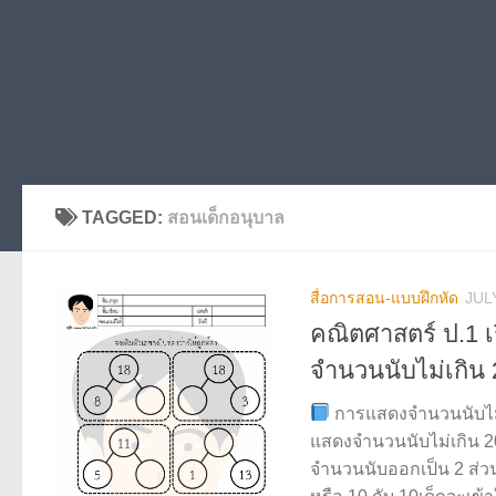
TAGGED:
สอนเด็กอนุบาล
สื่อการสอน-แบบฝึกหัด
JUL
คณิตศาสตร์ ป.1 
จำนวนนับไม่เกิน 
การแสดงจำนวนนับไม่
แสดงจำนวนนับไม่เกิน 
จำนวนนับออกเป็น 2 ส่วน