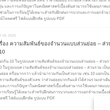
้าใจความสัมพันธ์ของตัวเลข ว่าส่วนย่อยบวกกันแล้วได้ส่วนรวมเท่าเ
หยุ่น และการแก้ปัญหาในคณิตศาสตร์เบื้องต้นสามารถใช้แผนภาพแ
ช่วยในการเรียนรู้ได้เหมาะสำหรับฝึกฝนการบวกและการแยกจำนวน
วน์โหลดฟรี ไฟล์แบบฝึกหัด รูปแบบ PDF
Y 18, 2025
เรื่อง ความสัมพันธ์ของจำนวนแบบส่วนย่อย – ส่
10
เกิน 10 ในรูปแบบความสัมพันธ์ของจำนวนแบบส่วนย่อย – ส่วนร
10 ในรูปแบบความสัมพันธ์ของจำนวนแบบส่วนย่อย – ส่วนรวม เป็
ย่อย หรือมากกว่า แล้วนำมารวมกันเป็นส่วนรวม เช่น 10 แยกเป็น 
จความสัมพันธ์ของตัวเลข ว่าส่วนย่อยบวกกันแล้วได้ส่วนรวมเท่าเดิม
่น และการแก้ปัญหาในคณิตศาสตร์เบื้องต้นสามารถใช้แผนภาพแบ
การเรียนรู้ได้เหมาะสำหรับฝึกฝนการบวกและการแยกจำนวนเบื้อง
ลดฟรี ไฟล์แบบฝึกหัด รูปแบบ PDF