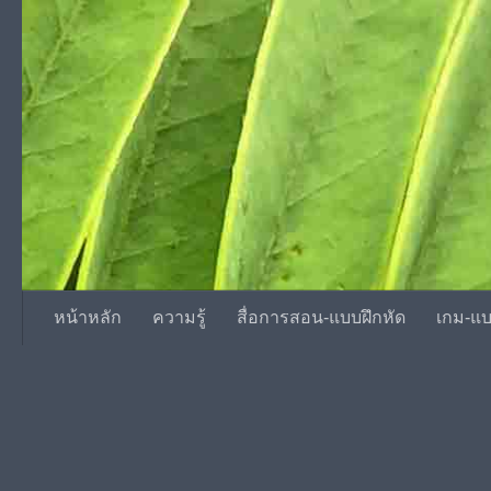
Skip to content
หน้าหลัก
ความรู้
สื่อการสอน-แบบฝึกหัด
เกม-แบ