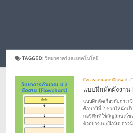
TAGGED:
วิทยาศาตร์และเทคโนโลยี
สื่อการสอน-แบบฝึกหัด
AUG
แบบฝึกหัดผังงาน 
แบบฝึกหัดเกี่ยวกับการเ
ศึกษาปีที่ 2 ช่วยให้นัก
กอริทึมที่ใช้สัญลักษณ์
ตัวอย่างแบบฝึกหัด ดาว