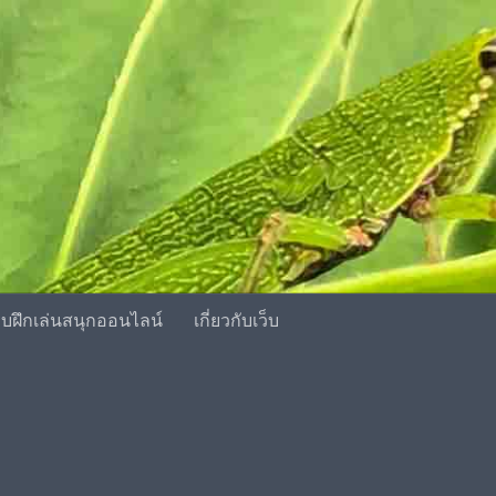
บฝึกเล่นสนุกออนไลน์
เกี่ยวกับเว็บ