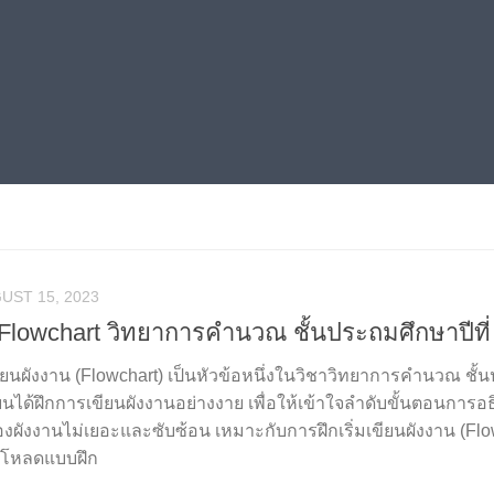
UST 15, 2023
Flowchart วิทยาการคำนวณ ชั้นประถมศึกษาปีที่
ขียนผังงาน (Flowchart) เป็นหัวข้อหนึ่งในวิชาวิทยาการคำนวณ ชั
เรียนได้ฝึกการเขียนผังงานอย่างงาย เพื่อให้เข้าใจลำดับขั้นตอนการอ
ของผังงานไม่เยอะและซับซ้อน เหมาะกับการฝึกเริ่มเขียนผังงาน (Flo
น์โหลดแบบฝึก