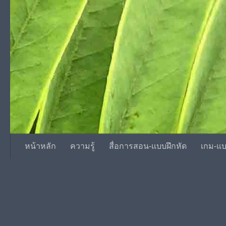
Skip to content
หน้าหลัก
ความรู้
สื่อการสอน-แบบฝึกหัด
เกม-แบ