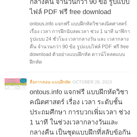
กลางคืน จำนวนกว่า 90 ข้อ รูปแบบ
ไฟล์ PDF ฟรี free download
ontous.info แจกฟรี แบบฝึกหัดวิชาคณิตศาสตร์
เรื่อง เวลา การฝึกนับลดเวลา ช่วง 1 นาที นาฬิกา
รูปแบบ 24 ชั่วโมง เวลากลางวัน และ เวลากลาง
คืน จำนวนกว่า 90 ข้อ รูปแบบไฟล์ PDF ฟรี free
download ตัวอย่างแบบฝึกหัด ดาวน์โหลดแบบ
ฝึกหัด
สื่อการสอน-แบบฝึกหัด
OCTOBER 28, 2023
ontous.info แจกฟรี แบบฝึกหัดวิชา
คณิตศาสตร์ เรื่อง เวลา ระดับชั้น
ประถมศึกษา การบวกเพิ่มเวลา ช่วง
1 นาที ในช่วงเวลากลางวันและ
กลางคืน เป็นชุดแบบฝึกที่สลับข้อกัน