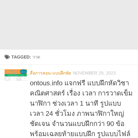
TAGGED:
วาด
สื่อการสอน-แบบฝึกหัด
NOVEMBER 29, 2023
ontous.info แจกฟรี แบบฝึกหัดวิชา
คณิตศาสตร์ เรื่อง เวลา การวาดเข็ม
นาฬิกา ช่วงเวลา 1 นาที รูปแบบ
เวลา 24 ชั่วโมง ภาพนาฬิกาใหญ่
ชัดเจน จำนวนแบบฝึกกว่า 90 ข้อ
พร้อมเฉลยท้ายแบบฝึก รูปแบบไฟล์