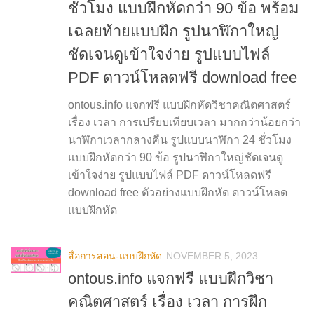
ชั่วโมง แบบฝึกหัดกว่า 90 ข้อ พร้อม
เฉลยท้ายแบบฝึก รูปนาฬิกาใหญ่
ชัดเจนดูเข้าใจง่าย รูปแบบไฟล์
PDF ดาวน์โหลดฟรี download free
ontous.info แจกฟรี แบบฝึกหัดวิชาคณิตศาสตร์
เรื่อง เวลา การเปรียบเทียบเวลา มากกว่าน้อยกว่า
นาฬิกาเวลากลางคืน รูปแบบนาฬิกา 24 ชั่วโมง
แบบฝึกหัดกว่า 90 ข้อ รูปนาฬิกาใหญ่ชัดเจนดู
เข้าใจง่าย รูปแบบไฟล์ PDF ดาวน์โหลดฟรี
download free ตัวอย่างแบบฝึกหัด ดาวน์โหลด
แบบฝึกหัด
สื่อการสอน-แบบฝึกหัด
NOVEMBER 5, 2023
ontous.info แจกฟรี แบบฝึกวิชา
คณิตศาสตร์ เรื่อง เวลา การฝึก