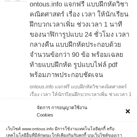
ontous.info แจกฟรี แบบฝึกหัดวิชา
คณิตศาสตร์ เรื่อง เวลา ให้นักเรียน
ฝึกบวกเวลาเพิ่ม ช่วงเวลา 1 นาที
ของนาฬิการูปแบบ 24 ชั่วโมง เวลา
กลางคืน แบบฝึกหัดประกอบด้วย
จำนวนข้อกว่า 90 ข้อ พร้อมเฉลย
ท้ายแบบฝึกหัด รูปแบบไฟล์ pdf
พร้อมภาพประกอบชัดเจน
ontous.info แจกฟรี แบบฝึกหัดวิชาคณิตศาสตร์
เรื่อง เวลา ให้นักรเียนฝึกบวกเวลาเพิ่ม ช่วงเวลา 1
นาที ของนาฬิการูปแบบ 24 ชั่วโมง เวลากลางคืน
จัดการ การอนุญาตใช้งาน
แบบฝึกหัดประกอบด้วยจำนวนข้อกว่า 90 ข้อ
Cookies
พร้อมเฉลยท้ายแบบฝึกหัด รูปแบบไฟล์ pdf พร้อม
ภาพประกอบชัดเจนเข้าใจง่าย ตัวอย่างแบบฝึกหัด
เว็บไซต์ www.ontous.info มีการใช้งานเทคโนโลยีคุกกี้ หรือ
ดาวน์โหลดแบบฝึกหัด
เทคโนโลยีอื่นที่มีลักษณะใกล้เคียงกันกับคุกกี้ บนเว็บไซต์ของเรา