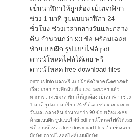
เข็มนาฬิกาให้ถูกต้อง เป็นนาฬิกา
ช่วง 1 นาที รูปแบบนาฬิกา 24
ชั่วโมง ช่วงเวลากลางวันและกลาง
คืน จำนวนกว่า 90 ข้อ พร้อมเฉลย
ท้ายแบบฝึก รูปแบบไฟล์ pdf
ดาวน์โหลดไฟล์ได้เลย ฟรี
ดาวน์โหลด free download files
ontous.info แจกฟรี แบบฝึกหัดวิชาคณิตศาสตร์
เรื่อง เวลา การฝึกนับเพิ่ม และ ลดเวลา แล้ว
ทำการวาดเข็มนาฬิกาให้ถูกต้อง เป็นนาฬิกาช่วง
1 นาที รูปแบบนาฬิกา 24 ชั่วโมง ช่วงเวลากลาง
วันและกลางคืน จำนวนกว่า 90 ข้อ พร้อมเฉลย
ท้ายแบบฝึก รูปแบบไฟล์ pdf ดาน์โหลดไฟล์ได้เลย
ฟรี ดาวน์โหลด free download files ตัวอย่างแบบ
ฝึกหัด ดาวน์โหลดไฟล์แบบฝึกหัด