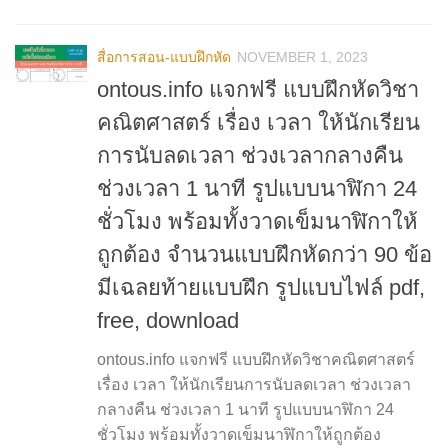
สื่อการสอน-แบบฝึกหัด
NOVEMBER 1, 2023
ontous.info แจกฟรี แบบฝึกหัดวิชา
คณิตศาสตร์ เรื่อง เวลา ให้นักเรียน
การนับลดเวลา ช่วงเวลากลางคืน
ช่วงเวลา 1 นาที รูปแบบนาฬิกา 24
ชั่วโมง พร้อมทั้งวาดเข็มนาฬิกาให้
ถูกต้อง จำนวนแบบฝึกหัดกว่า 90 ข้อ
มีเฉลยท้ายแบบฝึก รูปแบบไฟล์ pdf,
free, download
ontous.info แจกฟรี แบบฝึกหัดวิชาคณิตศาสตร์
เรื่อง เวลา ให้นักเรียนการนับลดเวลา ช่วงเวลา
กลางคืน ช่วงเวลา 1 นาที รูปแบบนาฬิกา 24
ชั่วโมง พร้อมทั้งวาดเข็มนาฬิกาให้ถูกต้อง