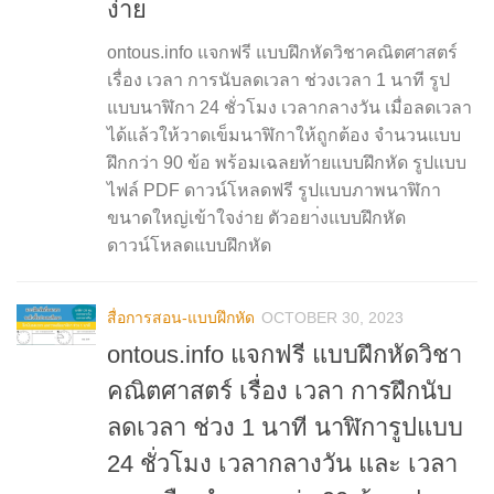
ง่าย
ontous.info แจกฟรี แบบฝึกหัดวิชาคณิตศาสตร์
เรื่อง เวลา การนับลดเวลา ช่วงเวลา 1 นาที รูป
แบบนาฬิกา 24 ชั่วโมง เวลากลางวัน เมื่อลดเวลา
ได้แล้วให้วาดเข็มนาฬิกาให้ถูกต้อง จำนวนแบบ
ฝึกกว่า 90 ข้อ พร้อมเฉลยท้ายแบบฝึกหัด รูปแบบ
ไฟล์ PDF ดาวน์โหลดฟรี รูปแบบภาพนาฬิกา
ขนาดใหญ่เข้าใจง่าย ตัวอยา่งแบบฝึกหัด
ดาวน์โหลดแบบฝึกหัด
สื่อการสอน-แบบฝึกหัด
OCTOBER 30, 2023
ontous.info แจกฟรี แบบฝึกหัดวิชา
คณิตศาสตร์ เรื่อง เวลา การฝึกนับ
ลดเวลา ช่วง 1 นาที นาฬิการูปแบบ
24 ชั่วโมง เวลากลางวัน และ เวลา