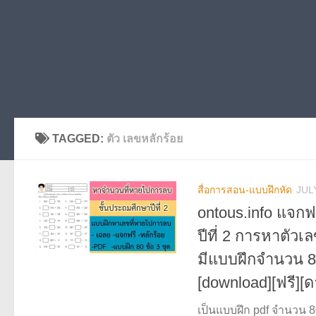
TAGGED:
ตัว เลขหลักร้อย
สื่อการสอน-แบบฝึกหัด
JUL
ontous.info แจก
ปีที่ 2 การหาตัว
มีแบบฝึกจำนวน 80
[download][ฟรี][
เป็นแบบฝึก pdf จำนวน 80