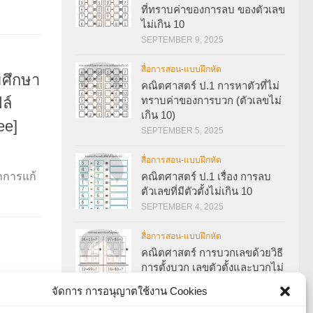
ที่ทราบค่าของการลบ ของตัวเลข
ไม่เกิน 10
SEPTEMBER 9, 2025
สื่อการสอน-แบบฝึกหัด
มศึกษา
คณิตศาสตร์ ป.1 การหาตัวที่ไม่
ทราบค่าของการบวก (ตัวเลขไม่
ล์
เกิน 10)
ee]
SEPTEMBER 5, 2025
สื่อการสอน-แบบฝึกหัด
คณิตศาสตร์ ป.1 เรื่อง การลบ
ึกการแก้
ตัวเลขที่มีตัวตั้งไม่เกิน 10
SEPTEMBER 4, 2025
สื่อการสอน-แบบฝึกหัด
คณิตศาสตร์ การบวกเลขด้วยวิธี
การตั้งบวก เลขตัวตั้งและบวกไม่
เกินร้อย
จัดการ การอนุญาตใช้งาน Cookies
AUGUST 26, 2025