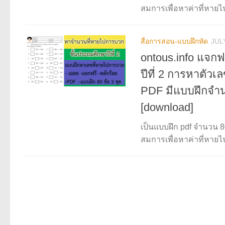
สมการเพื่อหาค่าที่หายไป
สื่อการสอน-แบบฝึกหัด
JUL
ontous.info แจก
ปีที่ 2 การหาตัว
PDF มีแบบฝึกจำนว
[download]
เป็นแบบฝึก pdf จำนวน 80
สมการเพื่อหาค่าที่หายไป