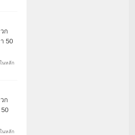
บวก
่า 50
่ในหลัก
บวก
 50
่ในหลัก