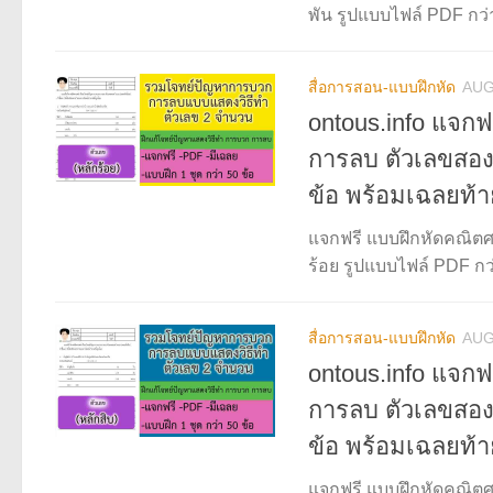
พัน รูปแบบไฟล์ PDF กว่
สื่อการสอน-แบบฝึกหัด
AUG
ontous.info แจกฟ
การลบ ตัวเลขสองจ
ข้อ พร้อมเฉลยท้า
แจกฟรี แบบฝึกหัดคณิตศ
ร้อย รูปแบบไฟล์ PDF กว
สื่อการสอน-แบบฝึกหัด
AUG
ontous.info แจกฟ
การลบ ตัวเลขสองจ
ข้อ พร้อมเฉลยท้า
แจกฟรี แบบฝึกหัดคณิตศ