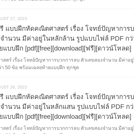
UST 27, 2023
รี แบบฝึกหัดคณิตศาสตร์ เรื่อง โจทย์ปัญหาการ
ำนวน มีค่าอยู่ในหลักล้าน รูปแบบไฟล์ PDF กว่
ยแบบฝึก [pdf][free][download][ฟรี][ดาวน์โหลด]
าสตร์ เรื่อง โจทย์ปัญหาการบวกการลบ ตัวเลขสองจำนวน มีค่าอยู
่า 50 ข้อ พร้อมเฉลยท้ายแบบฝึก ทุกชุด
UST 26, 2023
รี แบบฝึกหัดคณิตศาสตร์ เรื่อง โจทย์ปัญหาการ
จำนวน มีค่าอยู่ในหลักแสน รูปแบบไฟล์ PDF กว่
ยแบบฝึก [pdf][free][download][ฟรี][ดาวน์โหลด]
าสตร์ เรื่อง โจทย์ปัญหาการบวกการลบ ตัวเลขสองจำนวน มีค่าอยู