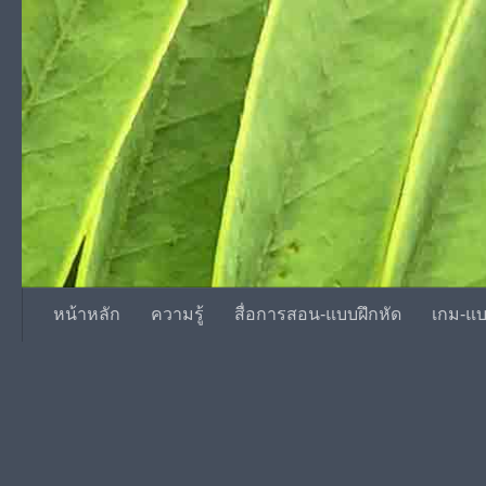
Skip to content
หน้าหลัก
ความรู้
สื่อการสอน-แบบฝึกหัด
เกม-แบ