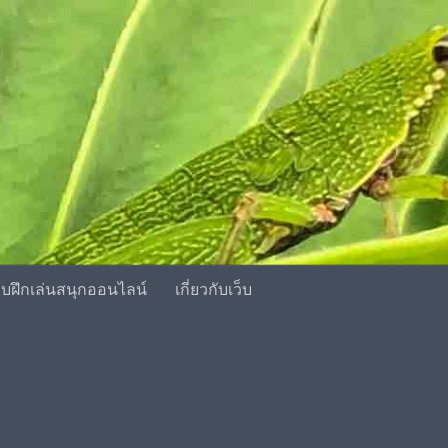
บฝึกเล่นสนุกออนไลน์
เกี่ยวกับเว็บ