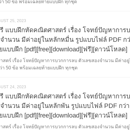
า 50 ข้อ พร้อมเฉลยท้ายแบบฝึก ทุกชุด
UST 25, 2023
รี แบบฝึกหัดคณิตศาสตร์ เรื่อง โจทย์ปัญหาการ
ำนวน มีค่าอยู่ในหลักหมื่น รูปแบบไฟล์ PDF กว
ยแบบฝึก [pdf][free][download][ฟรี][ดาวน์โหลด]
าสตร์ เรื่อง โจทย์ปัญหาการบวกการลบ ตัวเลขสองจำนวน มีค่าอยู
ว่า 50 ข้อ พร้อมเฉลยท้ายแบบฝึก ทุกชุด
UST 24, 2023
รี แบบฝึกหัดคณิตศาสตร์ เรื่อง โจทย์ปัญหาการ
ำนวน มีค่าอยู่ในหลักพัน รูปแบบไฟล์ PDF กว่า
ยแบบฝึก [pdf][free][download][ฟรี][ดาวน์โหลด]
าสตร์ เรื่อง โจทย์ปัญหาการบวกการลบ ตัวเลขสองจำนวน มีค่าอยู