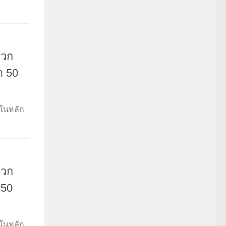
บวก
า 50
่ในหลัก
บวก
 50
่ในหลัก