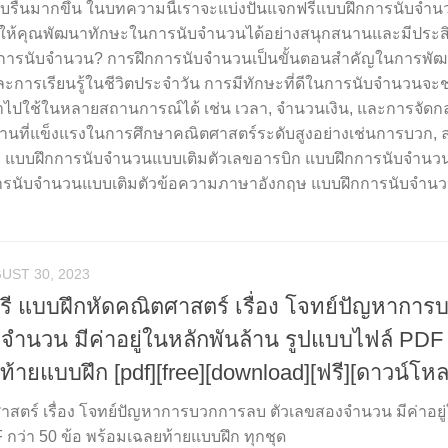
าบรื่นมากขึ้น ในบทความนี้เราจะแบ่งปันแจกฟรีแบบฝึกการนับจำนว
วยให้คุณพัฒนาทักษะในการนับจำนวนได้อย่างสนุกสนานและมีประส
ฝึกการนับจำนวน? การฝึกการนับจำนวนเป็นขั้นตอนสำคัญในการพั
การเรียนรู้ในชีวิตประจำวัน การมีทักษะที่ดีในการนับจำนวนจะช
ปใช้ในหลายสถานการณ์ได้ เช่น เวลา, จำนวนเงิน, และการจัดกลุ
ื้นฐานที่แข็งแรงในการศึกษาคณิตศาสตร์ระดับสูงอย่างเช่นการบวก, 
ึก แบบฝึกการนับจำนวนแบบเติมตัวเลขอารบิก แบบฝึกการนับจำน
การนับจำนวนแบบเติมตัวข้อความภาษาอังกฤษ แบบฝึกการนับจำน
UST 30, 2023
รี แบบฝึกหัดคณิตศาสตร์ เรื่อง โจทย์ปัญหาการ
ำนวน มีค่าอยู่ในหลักพันล้าน รูปแบบไฟล์ PDF 
ท้ายแบบฝึก [pdf][free][download][ฟรี][ดาวน์โห
าสตร์ เรื่อง โจทย์ปัญหาการบวกการลบ ตัวเลขสองจำนวน มีค่าอยู
 กว่า 50 ข้อ พร้อมเฉลยท้ายแบบฝึก ทุกชุด