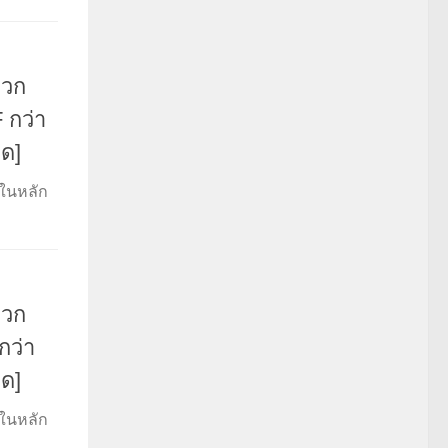
บวก
 กว่า
ลด]
่ในหลัก
บวก
กว่า
ลด]
่ในหลัก