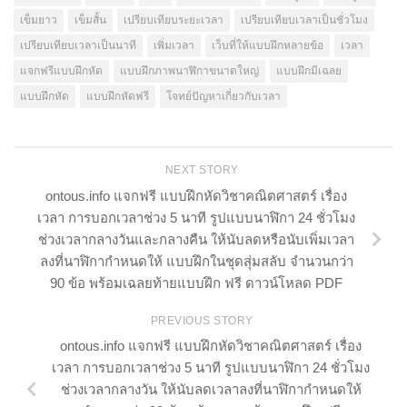
เข็มยาว
เข็มสั้น
เปรียบเทียบระยะเวลา
เปรียบเทียบเวลาเป็นชั่วโมง
เปรียบเทียบเวลาเป็นนาที
เพิ่มเวลา
เว็บที่ให้แบบฝึกหลายข้อ
เวลา
แจกฟรีแบบฝึกหัด
แบบฝึกภาพนาฬิกาขนาดใหญ่
แบบฝึกมีเฉลย
แบบฝึกหัด
แบบฝึกหัดฟรี
โจทย์ปัญหาเกี่ยวกับเวลา
NEXT STORY
ontous.info แจกฟรี แบบฝึกหัดวิชาคณิตศาสตร์ เรื่อง
เวลา การบอกเวลาช่วง 5 นาที รูปแบบนาฬิกา 24 ชั่วโมง
ช่วงเวลากลางวันและกลางคืน ให้นับลดหรือนับเพิ่มเวลา
ลงที่นาฬิกากำหนดให้ แบบฝึกในชุดสุ่มสลับ จำนวนกว่า
90 ข้อ พร้อมเฉลยท้ายแบบฝึก ฟรี ดาวน์โหลด PDF
PREVIOUS STORY
ontous.info แจกฟรี แบบฝึกหัดวิชาคณิตศาสตร์ เรื่อง
เวลา การบอกเวลาช่วง 5 นาที รูปแบบนาฬิกา 24 ชั่วโมง
ช่วงเวลากลางวัน ให้นับลดเวลาลงที่นาฬิกากำหนดให้