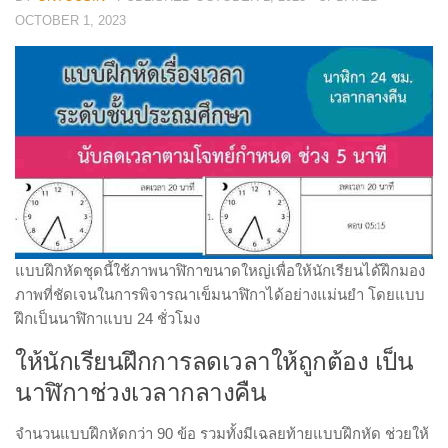
OCTOBER 1, 2023
แบบฝึกหัดชุดนี้ใช้ภาพนาฬิกาขนาดใหญ่เพื่อให้นักเรียนได้ฝึกมอง
ภาพที่ชัดเจนในการพิจารณาเข็มนาฬิกาได้อย่างแม่นยำ โดยแบบ
ฝึกเป็นนาฬิกาแบบ 24 ชั่วโมง
ให้นักเรียนฝึกการลดเวลาให้ถูกต้อง เป็น
นาฬิกาช่วงเวลากลางคืน
จำนวนแบบฝึกหัดกว่า 90 ข้อ รวมทั้งมีเฉลยท้ายแบบฝึกหัด ช่วยให้