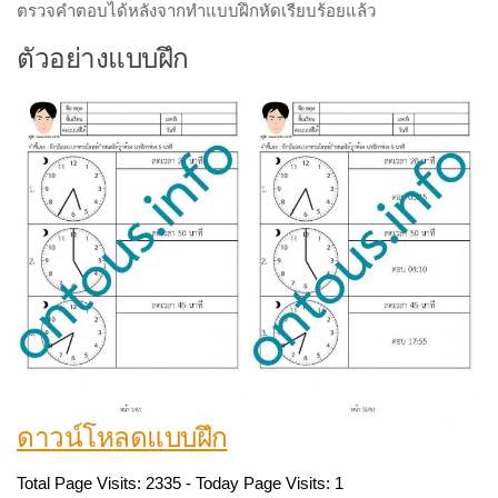
ตรวจคำตอบได้หลังจากทำแบบฝึกหัดเรียบร้อยแล้ว
ตัวอย่างแบบฝึก
ดาวน์โหลดแบบฝึก
Total Page Visits: 2335 - Today Page Visits: 1