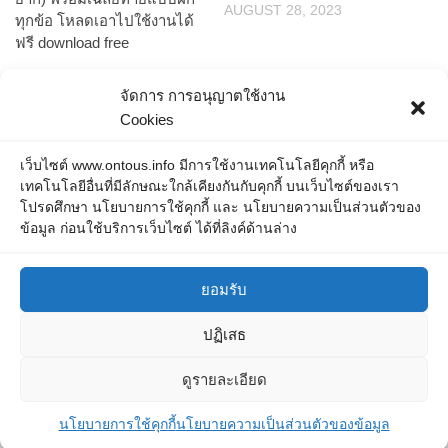
AUGUST 28, 2023
ทุกข้อ โหลดเอาไปใช้งานได้
ฟรี download free
AUGUST 2, 2024
จัดการ การอนุญาตใช้งาน
Cookies
เว็บไซต์ www.ontous.info มีการใช้งานเทคโนโลยีคุกกี้ หรือ
เทคโนโลยีอื่นที่มีลักษณะใกล้เคียงกันกับคุกกี้ บนเว็บไซต์ของเรา
โปรดศึกษา นโยบายการใช้คุกกี้ และ นโยบายความเป็นส่วนตัวของ
ONTOUS © 2026. All Rights Reserved.
ข้อมูล ก่อนใช้บริการเว็บไซต์ ได้ที่ลิงค์ด้านล่าง
Powered by
- Designed with the
Hueman theme
ยอมรับ
ปฏิเสธ
ดูรายละเอียด
นโยบายการใช้คุกกี้
นโยบายความเป็นส่วนตัวของข้อมูล