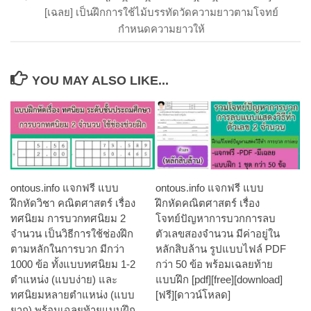
[เฉลย] เป็นฝึกการใช้ไม้บรรทัดวัดความยาวตามโจทย์
กำหนดความยาวให้
YOU MAY ALSO LIKE...
ontous.info แจกฟรี แบบ
ontous.info แจกฟรี แบบ
ฝึกหัดวิชา คณิตศาสตร์ เรื่อง
ฝึกหัดคณิตศาสตร์ เรื่อง
ทศนิยม การบวกทศนิยม 2
โจทย์ปัญหาการบวกการลบ
จำนวน เป็นวิธีการใช้ช่องฝึก
ตัวเลขสองจำนวน มีค่าอยู่ใน
ตามหลักในการบวก มีกว่า
หลักสิบล้าน รูปแบบไฟล์ PDF
1000 ข้อ ทั้งแบบทศนิยม 1-2
กว่า 50 ข้อ พร้อมเฉลยท้าย
ตำแหน่ง (แบบง่าย) และ
แบบฝึก [pdf][free][download]
ทศนิยมหลายตำแหน่ง (แบบ
[ฟรี][ดาวน์โหลด]
ยาก) พร้อมเฉลยท้ายแบบฝึก