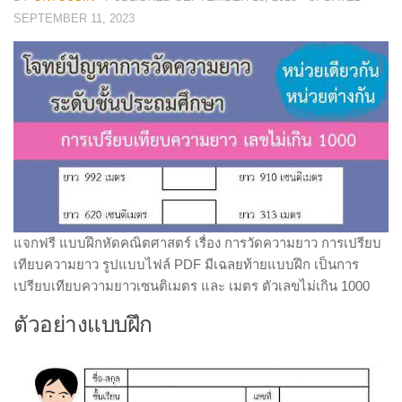
SEPTEMBER 11, 2023
แจกฟรี แบบฝึกหัดคณิตศาสตร์ เรื่อง การวัดความยาว การเปรียบ
เทียบความยาว รูปแบบไฟล์ PDF มีเฉลยท้ายแบบฝึก เป็นการ
เปรียบเทียบความยาวเซนติเมตร และ เมตร ตัวเลขไม่เกิน 1000
ตัวอย่างแบบฝึก