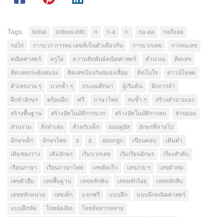
Tags:
kokai
ontous.info
ก
ก-ฮ
ก.
กอ-ฮอ
กอถึงฮอ
กอไก่
การบวก การลบ เลขที่เป็นตัวเดียวกัน
การบวกเลข
การลบเลข
คณิตศาสตร์
ครูโย
ความสัมพันธ์คณิตศาสตร์
คำนวณ
คิดเลข
คิดเลขกระตุ้นสมอง
คิดเลขป้องกันสมองเสื่อม
คิดในใจ
ดาวน์โหลด
ตัวเลขง่าย ๆ
บวกซ้ำ ๆ
ประถมศึกษา
ผู้เริ่มต้น
ฝึกการจำ
ฝึกจำอักษร
พร้อมฝึก
ฟรี
ภาษาไทย
ลบซ้ำ ๆ
สร้างคำถามเอง
สร้างพื้นฐาน
สร้างอัตโนมัติการบวก
สร้างอัตโนมัติการลบ
ส่วนย่อย
ส่วนรวม
สั่งทำเล่ม
สำหรับเด็ก
ออนทูอัส
อักษรที่หายไป
อักษรเด็ก
อักษรไทย
ฮ
ฮ.
ฮอนกฮูก
เขียนตอบ
เติมคำ
เติมช่องว่าง
เติมอักษร
เริ่มบวกเลข
เริ่มเรียนอักษร
เรียงลำดับ
เรียนภาษา
เรียนภาษาไทย
เลขคิดเร็ว
เลขง่าย ๆ
เลขตัวทด
เลขตัวยืม
เลขพื้นฐาน
เลขหลักพัน
เลขหลักร้อย
เลขหลักสิบ
เลขหลักหน่วย
เลขเด็ก
แจกฟรี
แบบฝึก
แบบฝึกคณิตศาสตร์
แบบฝึกหัด
โจทย์คณิต
โจทย์หลากหลาย